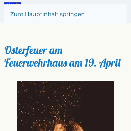
Zum Hauptinhalt springen
Osterfeuer am
Feuerwehrhaus am 19. April