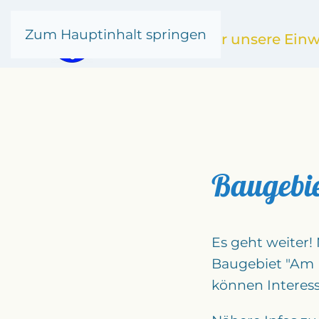
Zum Hauptinhalt springen
Kronsgaard
für unsere Ein
Baugebi
Es geht weiter!
Baugebiet "Am H
können Interes