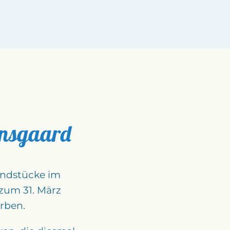
onsgaard
undstücke im
zum 31. März
rben.