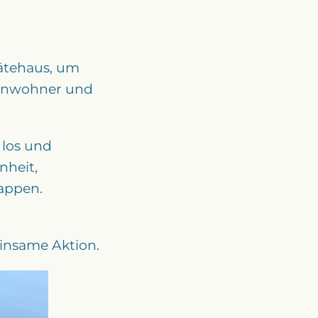
ätehaus, um
Einwohner und
 los und
nheit,
appen.
insame Aktion.