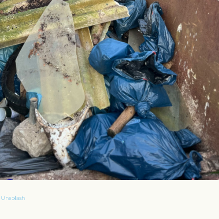
f
Unsplash