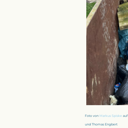
Foto von
Markus Spiske
au
und Thomas Engbert