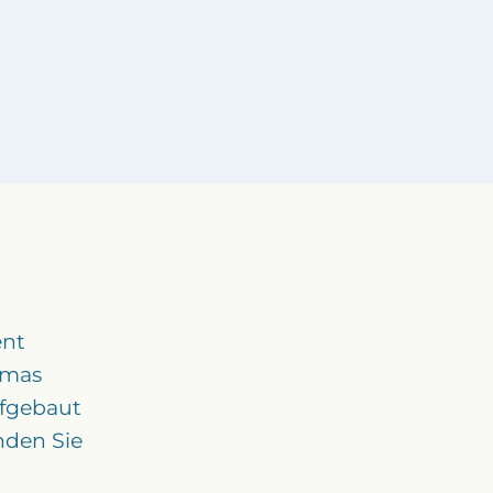
ent
omas
ufgebaut
nden Sie