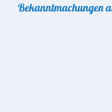
Bekanntmachungen au
18. Juli: Kinderfest und Grillabend 
am 18. Juli ab 14:00 Uhr veranstaltet die Feuerwehr K
mehr erfahren
25. Juli: Flohmarkt von 11 bis 16 Uh
Am Samstag, 25.7. findet ein Flohmarkt an der Dänis
mehr erfahren
Osterfeuer am Feuerwehrhaus am 4.
Am 4. April lädt die Freiwillige Feuerwehr Krons
mehr erfahren