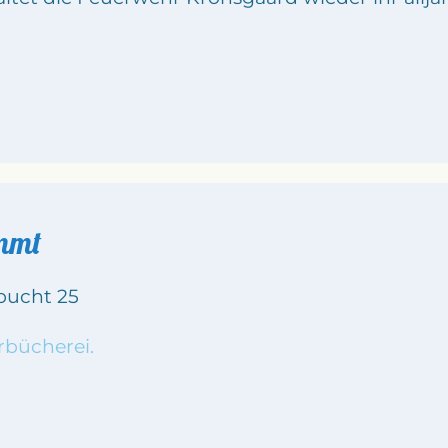
ommt
rbucht 25
rbücherei.