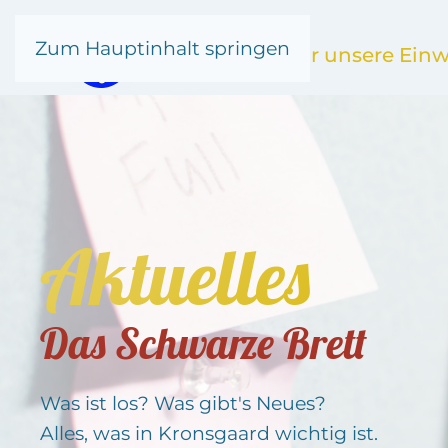
Zum Hauptinhalt springen
Kronsgaard
für unsere Ein
Aktuelles
Das Schwarze Brett
Was ist los? Was gibt's Neues?
Alles, was in Kronsgaard wichtig ist.