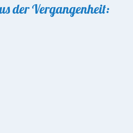
s der Vergangenheit:
bei der Feuerwehr
ronsgaard wieder ihr alljährliches Kinderfest. Es gibt viele at
r an der Dänischen Straße 2
chen Straße 2 statt. Wer einen Stand aufmachen will, ist herz
 April
gaard die Einwohner und Gäste zum Osterfeuer auf dem Geländ