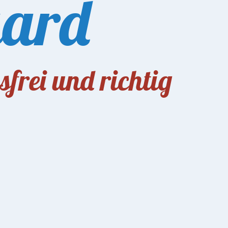
aard
sfrei und richtig